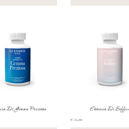
nza Di Gemma Preziosa
Essenza Di Soffic
€
11,00