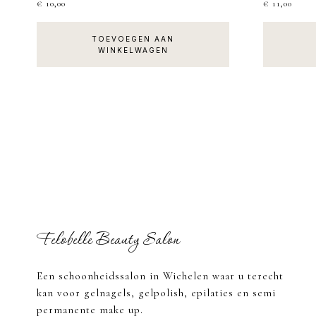
€
10,00
€
11,00
TOEVOEGEN AAN
WINKELWAGEN
Footer
Felobelle Beauty Salon
Een schoonheidssalon in Wichelen waar u terecht
kan voor gelnagels, gelpolish, epilaties en semi
permanente make up.