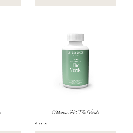
e
Essenza Di The Verde
€
11,00