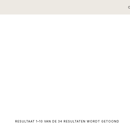
Skip
Skip
Skip
FLOWERS BY FELOBELLE
to
to
to
primary
main
footer
navigation
content
GESO
RESULTAAT 1–10 VAN DE 34 RESULTATEN WORDT GETOOND
OP