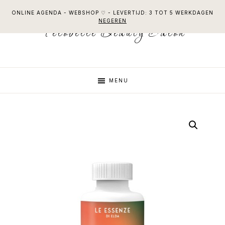
Skip
Skip
Skip
ONLINE AGENDA - WEBSHOP ♡ - LEVERTIJD: 3 TOT 5 WERKDAGEN
to
to
to
NEGEREN
Felobelle Beauty Salon
primary
main
footer
navigation
content
MENU