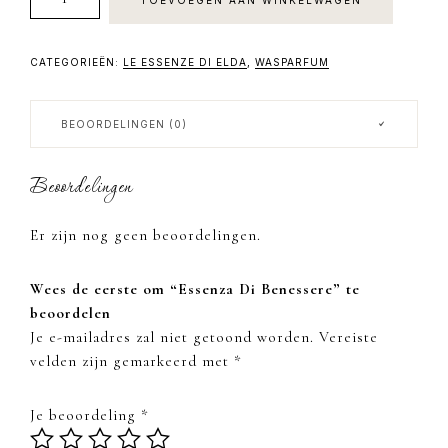
Di
Benessere
aantal
CATEGORIEËN:
LE ESSENZE DI ELDA
,
WASPARFUM
BEOORDELINGEN (0)
Beoordelingen
Er zijn nog geen beoordelingen.
Wees de eerste om “Essenza Di Benessere” te
beoordelen
Je e-mailadres zal niet getoond worden.
Vereiste
velden zijn gemarkeerd met
*
Je beoordeling
*