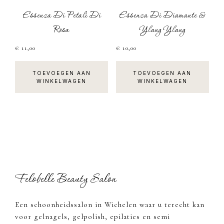
Essenza Di Petali Di
Essenza Di Diamante &
Rosa
Ylang Ylang
€
11,00
€
10,00
TOEVOEGEN AAN
TOEVOEGEN AAN
WINKELWAGEN
WINKELWAGEN
Footer
Felobelle Beauty Salon
Een schoonheidssalon in Wichelen waar u terecht kan
voor gelnagels, gelpolish, epilaties en semi