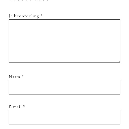
Je beoordeling
*
Naam
*
E-mail
*