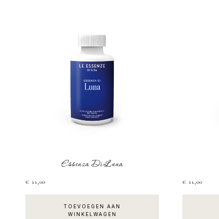
Essenza Di Luna
€
11,00
€
11,00
TOEVOEGEN AAN
WINKELWAGEN