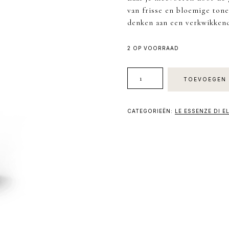
van frisse en bloemige ton
denken aan een verkwikkende
2 OP VOORRAAD
Essenza
TOEVOEGEN 
Di
Acquamarina
aantal
CATEGORIEËN:
LE ESSENZE DI E