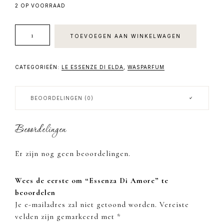
2 OP VOORRAAD
Essenza
TOEVOEGEN AAN WINKELWAGEN
Di
Amore
aantal
CATEGORIEËN:
LE ESSENZE DI ELDA
,
WASPARFUM
BEOORDELINGEN (0)
Beoordelingen
Er zijn nog geen beoordelingen.
Wees de eerste om “Essenza Di Amore” te
beoordelen
Je e-mailadres zal niet getoond worden.
Vereiste
velden zijn gemarkeerd met
*