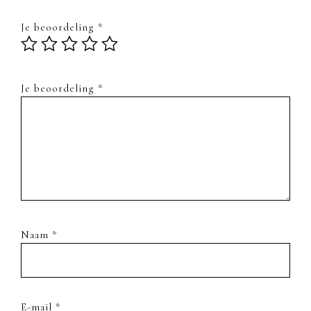
Je beoordeling
*
Je beoordeling
*
Naam
*
E-mail
*