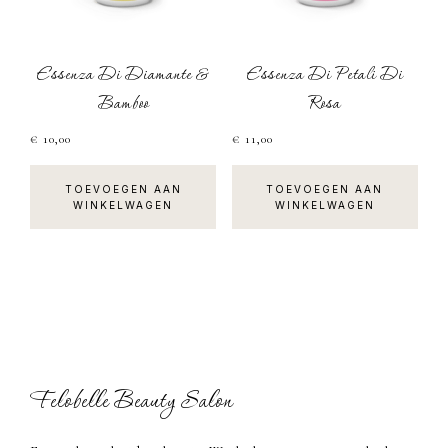
Essenza Di Diamante &
Essenza Di Petali Di
Bamboo
Rosa
€
10,00
€
11,00
TOEVOEGEN AAN
TOEVOEGEN AAN
WINKELWAGEN
WINKELWAGEN
Footer
Felobelle Beauty Salon