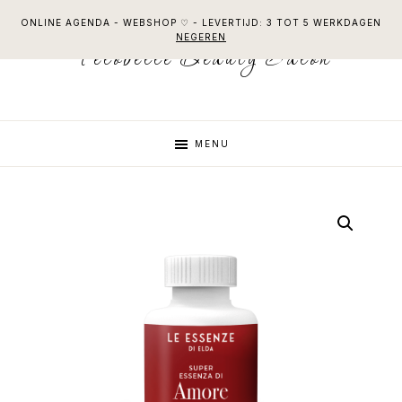
Skip
Skip
Skip
ONLINE AGENDA - WEBSHOP ♡ - LEVERTIJD: 3 TOT 5 WERKDAGEN
to
to
to
NEGEREN
Felobelle Beauty Salon
primary
main
footer
navigation
content
MENU