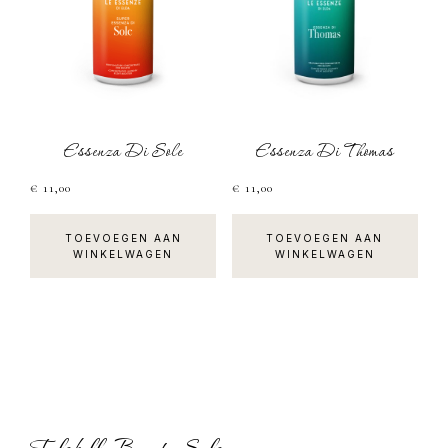
Essenza Di Sole
Essenza Di Thomas
€
11,00
€
11,00
TOEVOEGEN AAN
TOEVOEGEN AAN
WINKELWAGEN
WINKELWAGEN
Footer