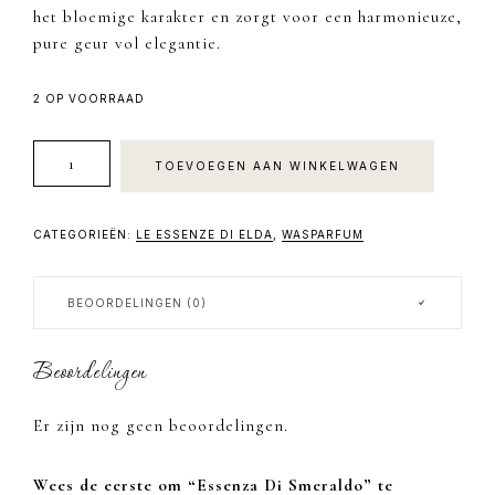
het bloemige karakter en zorgt voor een harmonieuze,
pure geur vol elegantie.
2 OP VOORRAAD
Essenza
TOEVOEGEN AAN WINKELWAGEN
Di
Smeraldo
aantal
CATEGORIEËN:
LE ESSENZE DI ELDA
,
WASPARFUM
BEOORDELINGEN (0)
Beoordelingen
Er zijn nog geen beoordelingen.
Wees de eerste om “Essenza Di Smeraldo” te