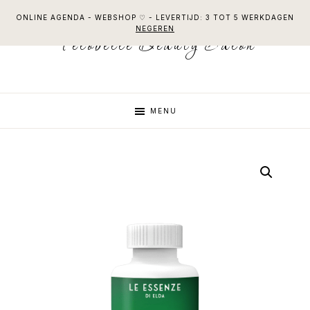
Skip
Skip
Skip
ONLINE AGENDA - WEBSHOP ♡ - LEVERTIJD: 3 TOT 5 WERKDAGEN
to
to
to
NEGEREN
Felobelle Beauty Salon
primary
main
footer
navigation
content
MENU