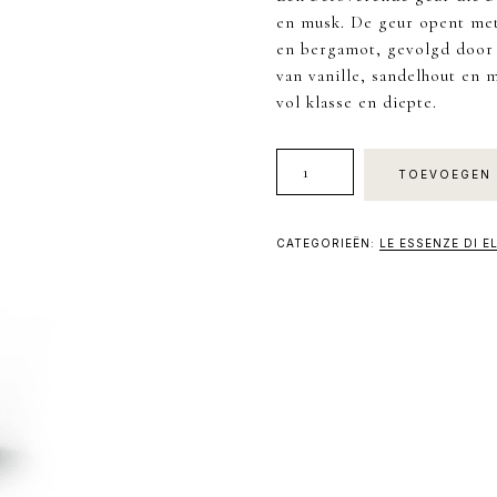
en musk. De geur opent met
en bergamot, gevolgd door 
van vanille, sandelhout en 
vol klasse en diepte.
Essenza
TOEVOEGEN 
Di
J
aantal
CATEGORIEËN:
LE ESSENZE DI E