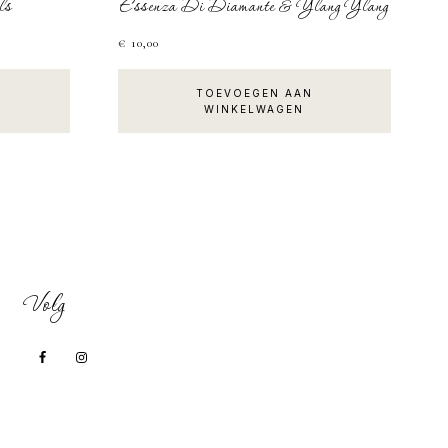
ls
Essenza Di Diamante & Ylang Ylang
€
10,00
TOEVOEGEN AAN
WINKELWAGEN
Volg