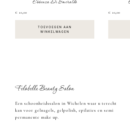
Essenza Di Smeraldo
€
10,00
€
10,00
TOEVOEGEN AAN
WINKELWAGEN
Footer
Felobelle Beauty Salon
Een schoonheidssalon in Wichelen waar u terecht
kan voor gelnagels, gelpolish, epilaties en semi
permanente make up.