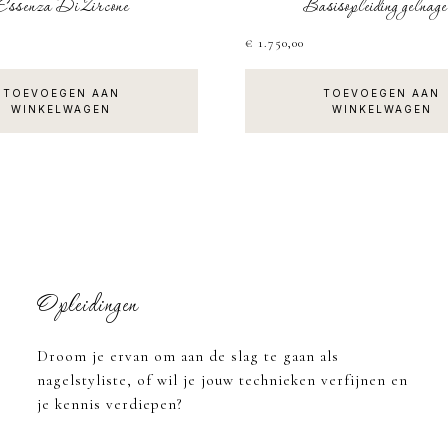
Essenza Di Zircone
Basisopleiding gelnage
€
1.750,00
TOEVOEGEN AAN
TOEVOEGEN AAN
WINKELWAGEN
WINKELWAGEN
Opleidingen
Droom je ervan om aan de slag te gaan als
nagelstyliste, of wil je jouw technieken verfijnen en
je kennis verdiepen?