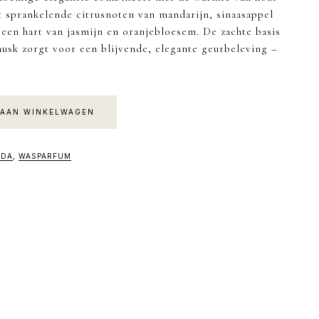
 sprankelende citrusnoten van mandarijn, sinaasappel
een hart van jasmijn en oranjebloesem. De zachte basis
musk zorgt voor een blijvende, elegante geurbeleving –
AAN WINKELWAGEN
LDA
,
WASPARFUM